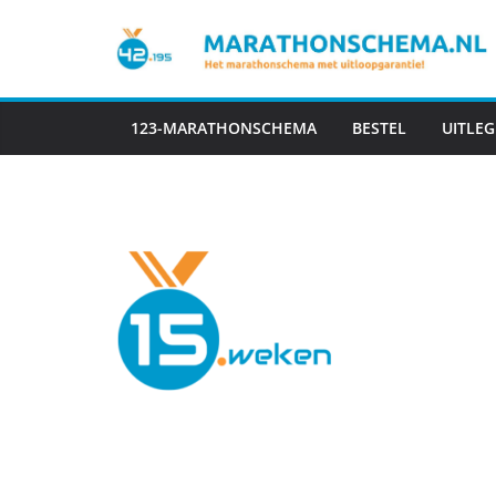
Ga
naar
de
inhoud
123-MARATHONSCHEMA
BESTEL
UITLEG