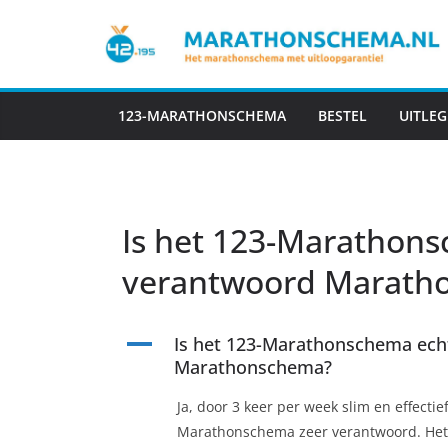
Ga
naar
de
inhoud
123-MARATHONSCHEMA
BESTEL
UITLEG
Is het 123-Marathons
verantwoord Marath
A
Is het 123-Marathonschema echt
Marathonschema?
Ja, door 3 keer per week slim en effectief
Marathonschema zeer verantwoord. Het