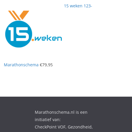
15 weken 123-
Marathonschema
€
79,95
Marathonschema.nl is een
initiatief van:
CheckPoint VOF, Gezondheid,