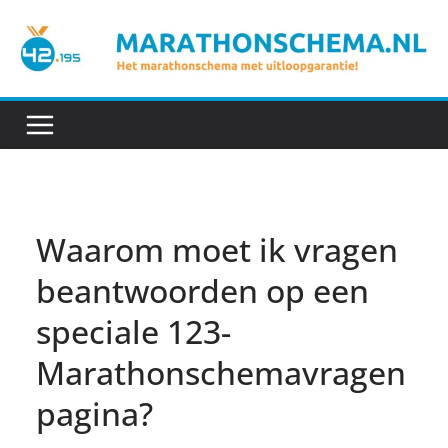
Ga
naar
de
inhoud
Waarom moet ik vragen
beantwoorden op een
speciale 123-
Marathonschemavragen
pagina?