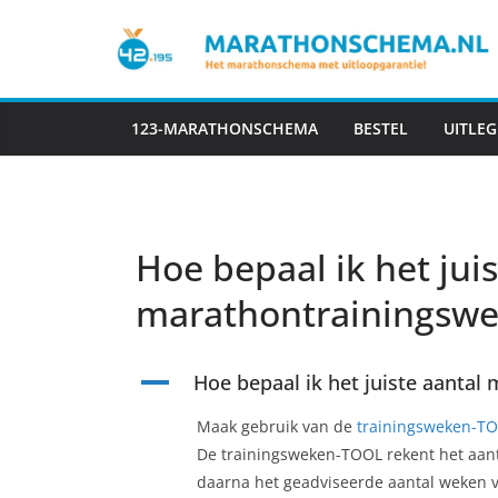
Ga
naar
de
inhoud
123-MARATHONSCHEMA
BESTEL
UITLEG
Hoe bepaal ik het juis
marathontrainingsw
A
Hoe bepaal ik het juiste aanta
Maak gebruik van de
trainingsweken-T
De trainingsweken-TOOL rekent het aanta
daarna het geadviseerde aantal weken 