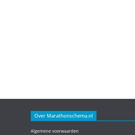
Over Marathonschema.nl
Algemene voorwaarden