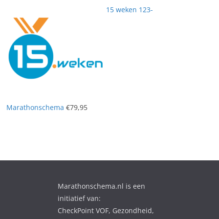
15 weken 123-
Marathonschema
€
79,95
Marathonschema.nl is een
initiatief van:
CheckPoint VOF, Gezondheid,