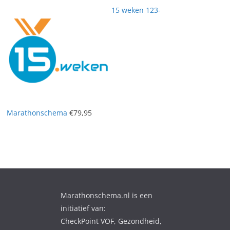
15 weken 123-
Marathonschema
€
79,95
Marathonschema.nl is een
initiatief van:
CheckPoint VOF, Gezondheid,