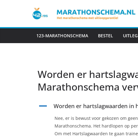
Ga
naar
de
inhoud
123-MARATHONSCHEMA
BESTEL
UITLEG
Worden er hartslagwa
Marathonschema ver
A
Worden er hartslagwaarden in 
Nee, er is bewust voor gekozen om geen
Marathonschema. Het hardlopen op perso
Om met Hartslagwaarden te gaan trainen