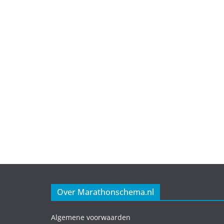
Over Marathonschema.nl
Algemene voorwaarden