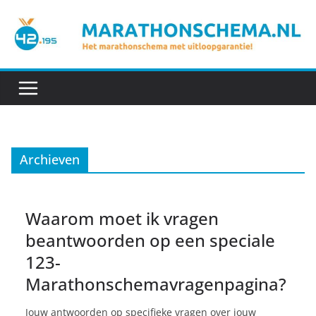
Ga
naar
de
inhoud
Archieven
Waarom moet ik vragen
beantwoorden op een speciale
123-
Marathonschemavragenpagina?
Jouw antwoorden op specifieke vragen over jouw